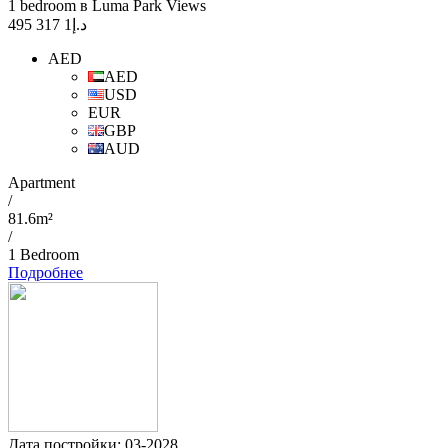
1 bedroom в Luma Park Views
1 317 495
د.إ
AED
AED
USD
EUR
GBP
AUD
Apartment
/
81.6m²
/
1 Bedroom
Подробнее
Дата постройки: 03-2028