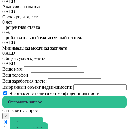
0
AED
Авансовый платеж
0
AED
Срок кредита, лет
0
лет
Процентная ставка
0
%
Приблизительный ежемесячный платеж
0
AED
Минимальная месячная зарплата
0
AED
Общая сумма кредита
0
AED
Ваше имя:
Ваш телефон:
Ваш заработная плата:
Выбранный объект недвижимости:
Я согласен с политикой конфиденциальности
Отправить запрос
Отправить запрос
×
Нерезидент
Резидент ОАЭ