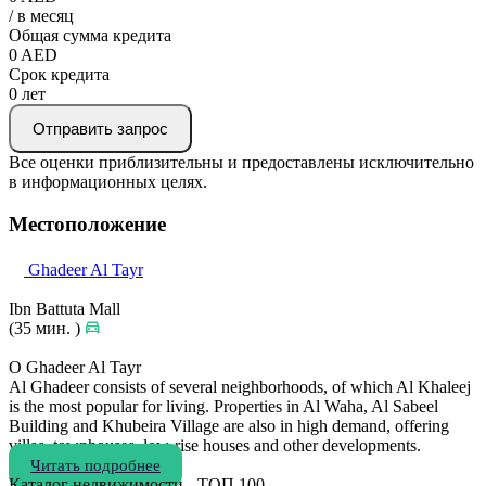
/ в месяц
Общая сумма кредита
0
AED
Срок кредита
0
лет
Отправить запрос
Все оценки приблизительны и предоставлены исключительно
в информационных целях.
Местоположение
Ghadeer Al Tayr
Ibn Battuta Mall
(35 мин. )
О Ghadeer Al Tayr
Al Ghadeer consists of several neighborhoods, of which Al Khaleej
is the most popular for living. Properties in Al Waha, Al Sabeel
Building and Khubeira Village are also in high demand, offering
villas, townhouses, low-rise houses and other developments.
Читать подробнее
Каталог недвижимости - ТОП 100