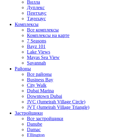
Вилла
Дуплекс
Пентхаус
Таунхаус
Комплексы
Все комплексы
Комплексы на карте
7 Seasons
Bayz 101
Lake Views
Mayas Sea View
Savannah
Районы
Все районы
Business Bay
City Walk
Dubai Marina
Downtown Dubai
JVC (Jumeirah Village Circle)
JVT (Jumeirah Village Triangle)
Застройщики
Все застройщики
Danube
Damac
Ellington