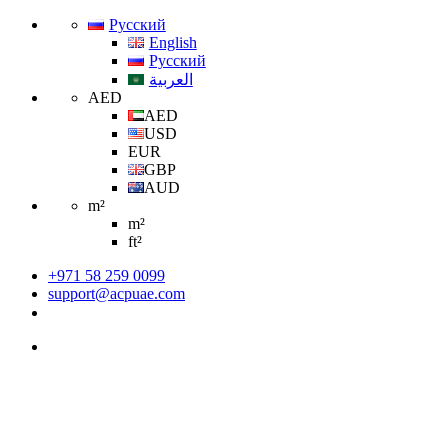
Русский
English
Русский
العربية
AED
AED
USD
EUR
GBP
AUD
m²
m²
ft²
+971 58 259 0099
support@acpuae.com