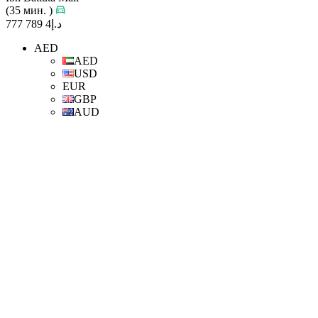
(35 мин. )
د.إ4 789 777
AED
AED
USD
EUR
GBP
AUD