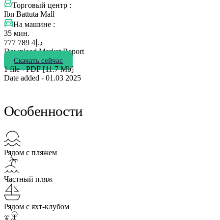
Торговый центр :
Ibn Battuta Mall
На машине :
35 мин.
4 789 777
د.إ
Download Market Report
Скачать сейчас
1 file - PDF [11.7 Мb]
Date added - 01.03 2025
Особенности
Рядом с пляжем
Частный пляж
Рядом с яхт-клубом