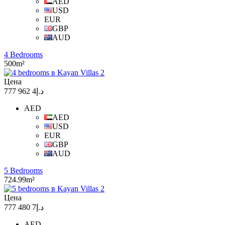
AED
USD
EUR
GBP
AUD
4 Bedrooms
500m²
Цена
د.إ4 962 777
AED
AED
USD
EUR
GBP
AUD
5 Bedrooms
724.99m²
Цена
د.إ7 480 777
AED