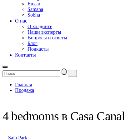
Emaar
Samana
Sobha
О нас
О холдинге
Наши эксперты
Вопросы и ответы
Блог
Подкасты
Контакты
Главная
Продажа
4 bedrooms в Casa Canal
4 bedrooms в Casa Canal
Safa Park