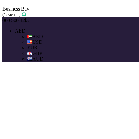
Business Bay
(5 мин. )
د.إ32 500 000
AED
AED
USD
EUR
GBP
AUD