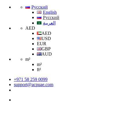
Русский
English
Русский
العربية
AED
AED
USD
EUR
GBP
AUD
m²
m²
ft²
+971 58 259 0099
support@acpuae.com