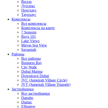
Вилла
Дуплекс
Пентхаус
Таунхаус
Комплексы
Все комплексы
Комплексы на карте
7 Seasons
Bayz 101
Lake Views
Mayas Sea View
Savannah
Районы
Все районы
Business Bay
City Walk
Dubai Marina
Downtown Dubai
JVC (Jumeirah Village Circle)
JVT (Jumeirah Village Triangle)
Застройщики
Все застройщики
Danube
Damac
Ellington