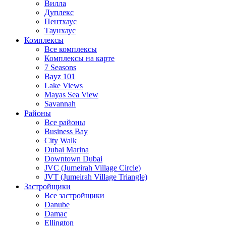
Вилла
Дуплекс
Пентхаус
Таунхаус
Комплексы
Все комплексы
Комплексы на карте
7 Seasons
Bayz 101
Lake Views
Mayas Sea View
Savannah
Районы
Все районы
Business Bay
City Walk
Dubai Marina
Downtown Dubai
JVC (Jumeirah Village Circle)
JVT (Jumeirah Village Triangle)
Застройщики
Все застройщики
Danube
Damac
Ellington