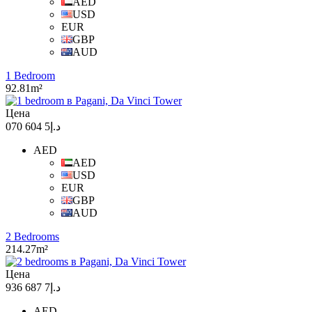
AED
USD
EUR
GBP
AUD
1 Bedroom
92.81m²
Цена
د.إ5 604 070
AED
AED
USD
EUR
GBP
AUD
2 Bedrooms
214.27m²
Цена
د.إ7 687 936
AED