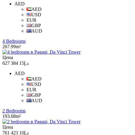
AED
AED
USD
EUR
GBP
AUD
4 Bedrooms
267.99m²
Цена
د.إ15 384 627
AED
AED
USD
EUR
GBP
AUD
2 Bedrooms
193.68m²
Цена
د.إ10 423 761