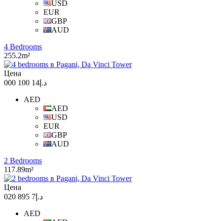
USD
EUR
GBP
AUD
4 Bedrooms
255.2m²
Цена
د.إ14 100 000
AED
AED
USD
EUR
GBP
AUD
2 Bedrooms
117.89m²
Цена
د.إ7 895 020
AED