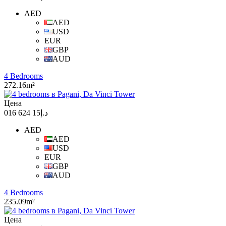
AED
AED
USD
EUR
GBP
AUD
4 Bedrooms
272.16m²
Цена
د.إ15 624 016
AED
AED
USD
EUR
GBP
AUD
4 Bedrooms
235.09m²
Цена