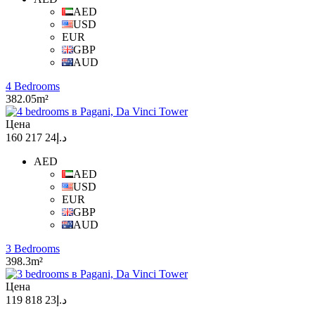
AED
USD
EUR
GBP
AUD
4 Bedrooms
382.05m²
Цена
د.إ24 217 160
AED
AED
USD
EUR
GBP
AUD
3 Bedrooms
398.3m²
Цена
د.إ23 818 119