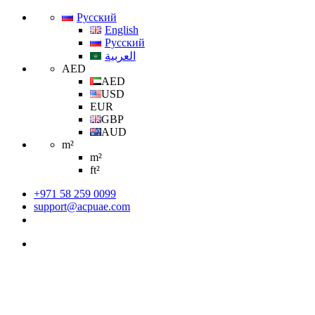
Русский
English
Русский
العربية
AED
AED
USD
EUR
GBP
AUD
m²
m²
ft²
+971 58 259 0099
support@acpuae.com