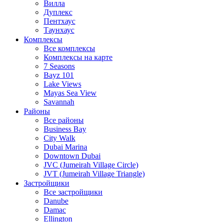
Вилла
Дуплекс
Пентхаус
Таунхаус
Комплексы
Все комплексы
Комплексы на карте
7 Seasons
Bayz 101
Lake Views
Mayas Sea View
Savannah
Районы
Все районы
Business Bay
City Walk
Dubai Marina
Downtown Dubai
JVC (Jumeirah Village Circle)
JVT (Jumeirah Village Triangle)
Застройщики
Все застройщики
Danube
Damac
Ellington