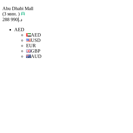
Abu Dhabi Mall
(3 мин. )
د.إ990 288
AED
AED
USD
EUR
GBP
AUD