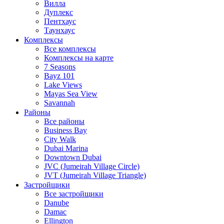
Вилла
Дуплекс
Пентхаус
Таунхаус
Комплексы
Все комплексы
Комплексы на карте
7 Seasons
Bayz 101
Lake Views
Mayas Sea View
Savannah
Районы
Все районы
Business Bay
City Walk
Dubai Marina
Downtown Dubai
JVC (Jumeirah Village Circle)
JVT (Jumeirah Village Triangle)
Застройщики
Все застройщики
Danube
Damac
Ellington