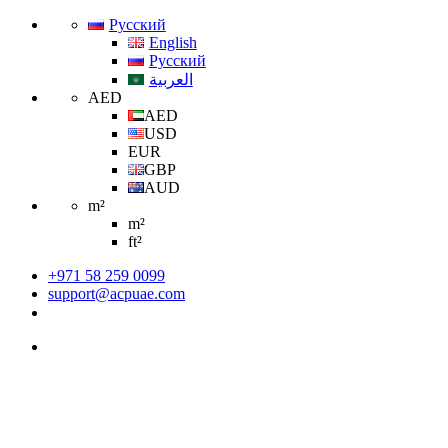
Русский
English
Русский
العربية
AED
AED
USD
EUR
GBP
AUD
m²
m²
ft²
+971 58 259 0099
support@acpuae.com