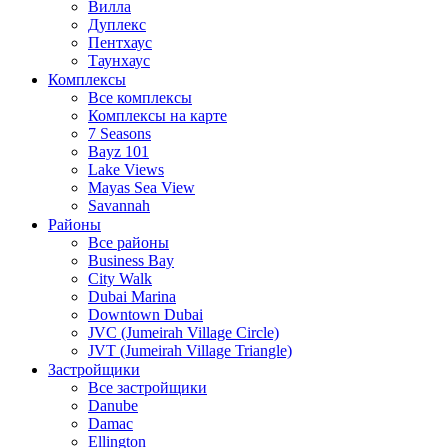
Вилла
Дуплекс
Пентхаус
Таунхаус
Комплексы
Все комплексы
Комплексы на карте
7 Seasons
Bayz 101
Lake Views
Mayas Sea View
Savannah
Районы
Все районы
Business Bay
City Walk
Dubai Marina
Downtown Dubai
JVC (Jumeirah Village Circle)
JVT (Jumeirah Village Triangle)
Застройщики
Все застройщики
Danube
Damac
Ellington