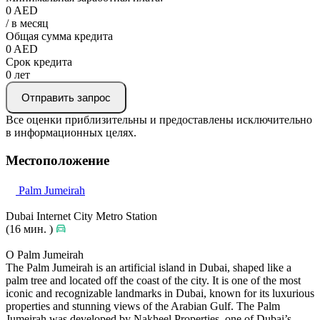
0
AED
/ в месяц
Общая сумма кредита
0
AED
Срок кредита
0
лет
Отправить запрос
Все оценки приблизительны и предоставлены исключительно
в информационных целях.
Местоположение
Palm Jumeirah
Dubai Internet City Metro Station
(16 мин. )
О Palm Jumeirah
The Palm Jumeirah is an artificial island in Dubai, shaped like a
palm tree and located off the coast of the city. It is one of the most
iconic and recognizable landmarks in Dubai, known for its luxurious
properties and stunning views of the Arabian Gulf. The Palm
Jumeirah was developed by Nakheel Properties, one of Dubai’s