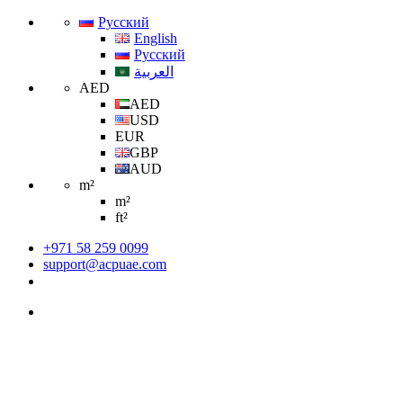
Русский
English
Русский
العربية
AED
AED
USD
EUR
GBP
AUD
m²
m²
ft²
+971 58 259 0099
support@acpuae.com