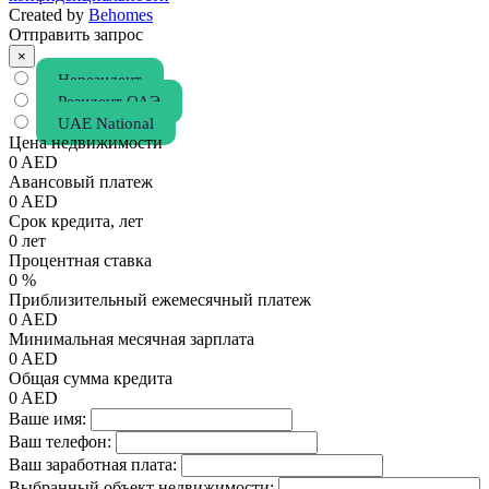
Created by
Behomes
Отправить запрос
×
Нерезидент
Резидент ОАЭ
UAE National
Цена недвижимости
0
AED
Авансовый платеж
0
AED
Срок кредита, лет
0
лет
Процентная ставка
0
%
Приблизительный ежемесячный платеж
0
AED
Минимальная месячная зарплата
0
AED
Общая сумма кредита
0
AED
Ваше имя:
Ваш телефон:
Ваш заработная плата:
Выбранный объект недвижимости: