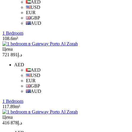
AED
USD
EUR
GBP
AUD
1 Bedroom
108.6m²
Цена
د.إ891 721
AED
AED
USD
EUR
GBP
AUD
1 Bedroom
117.89m²
Цена
د.إ878 416