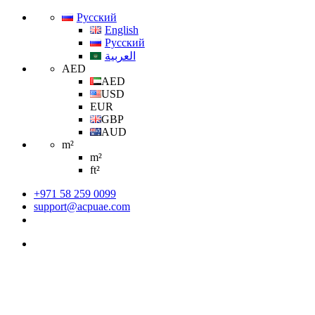
Русский
English
Русский
العربية
AED
AED
USD
EUR
GBP
AUD
m²
m²
ft²
+971 58 259 0099
support@acpuae.com