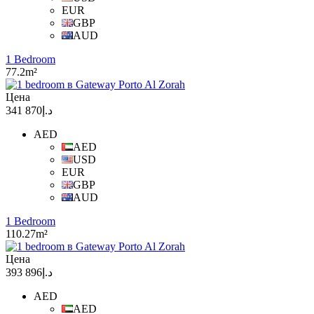
EUR
GBP
AUD
1 Bedroom
77.2m²
Цена
د.إ870 341
AED
AED
USD
EUR
GBP
AUD
1 Bedroom
110.27m²
Цена
د.إ896 393
AED
AED