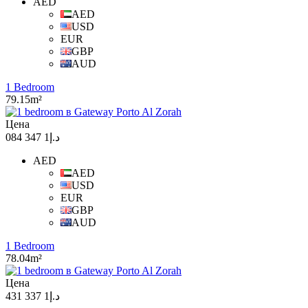
AED
AED
USD
EUR
GBP
AUD
1 Bedroom
79.15m²
Цена
د.إ1 347 084
AED
AED
USD
EUR
GBP
AUD
1 Bedroom
78.04m²
Цена
د.إ1 337 431