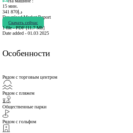
На машине :
15 мин.
870 341
د.إ
Download Market Report
Скачать сейчас
1 file - PDF [11.7 Мb]
Date added - 01.03 2025
Особенности
Рядом с торговым центром
Рядом с пляжем
Общественные парки
Рядом с гольфом