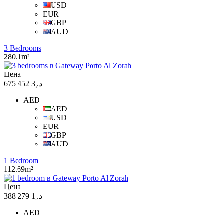
USD
EUR
GBP
AUD
3 Bedrooms
280.1m²
Цена
د.إ3 452 675
AED
AED
USD
EUR
GBP
AUD
1 Bedroom
112.69m²
Цена
د.إ1 279 388
AED