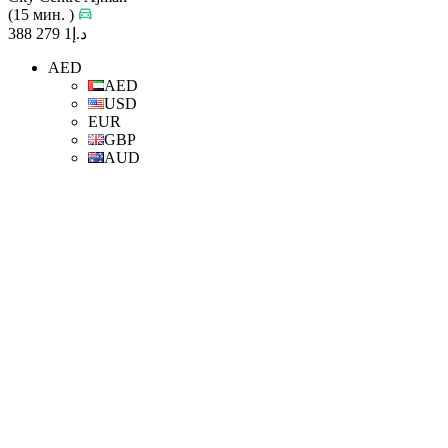
(15 мин. )
د.إ1 279 388
AED
AED
USD
EUR
GBP
AUD