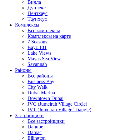
Вилла
Дуплекс
Пентхаус
Таунхаус
Комплексы
Все комплексы
Комплексы на карте
7 Seasons
Bayz 101
Lake Views
Mayas Sea View
Savannah
Районы
Все районы
Business Bay
City Walk
Dubai Marina
Downtown Dubai
JVC (Jumeirah Village Circle)
JVT (Jumeirah Village Triangle)
Застройщики
Все застройщики
Danube
Damac
Ellington