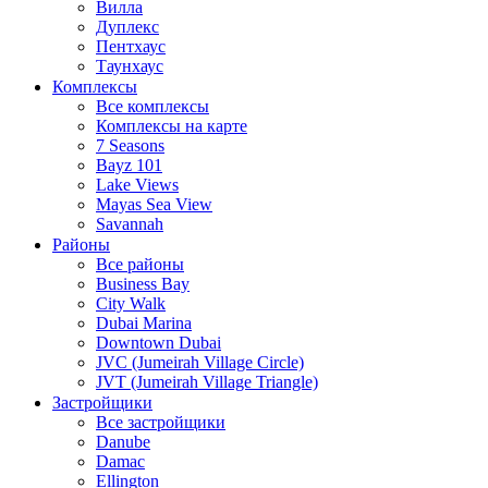
Вилла
Дуплекс
Пентхаус
Таунхаус
Комплексы
Все комплексы
Комплексы на карте
7 Seasons
Bayz 101
Lake Views
Mayas Sea View
Savannah
Районы
Все районы
Business Bay
City Walk
Dubai Marina
Downtown Dubai
JVC (Jumeirah Village Circle)
JVT (Jumeirah Village Triangle)
Застройщики
Все застройщики
Danube
Damac
Ellington