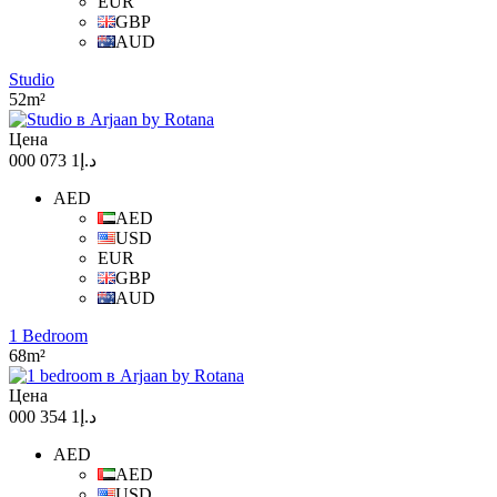
EUR
GBP
AUD
Studio
52m²
Цена
د.إ1 073 000
AED
AED
USD
EUR
GBP
AUD
1 Bedroom
68m²
Цена
د.إ1 354 000
AED
AED
USD