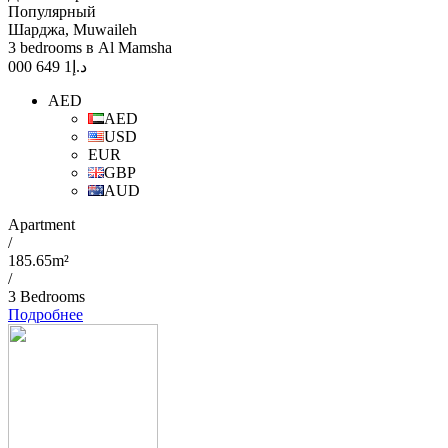
Популярный
Шарджа, Muwaileh
3 bedrooms в Al Mamsha
1 649 000
د.إ
AED
AED
USD
EUR
GBP
AUD
Apartment
/
185.65m²
/
3 Bedrooms
Подробнее