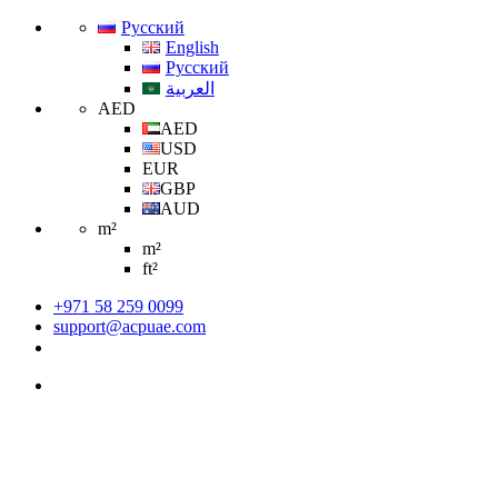
Русский
English
Русский
العربية
AED
AED
USD
EUR
GBP
AUD
m²
m²
ft²
+971 58 259 0099
support@acpuae.com