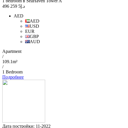
1 bedroom в SeaHaven Tower A
5 259 496
د.إ
AED
AED
USD
EUR
GBP
AUD
Apartment
/
109.1m²
/
1 Bedroom
Подробнее
Дата постройки: 11-2022