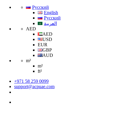
Русский
English
Русский
العربية
AED
AED
USD
EUR
GBP
AUD
m²
m²
ft²
+971 58 259 0099
support@acpuae.com