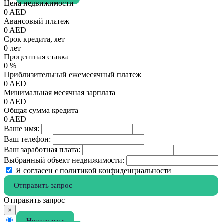
Цена недвижимости
0
AED
Авансовый платеж
0
AED
Срок кредита, лет
0
лет
Процентная ставка
0
%
Приблизительный ежемесячный платеж
0
AED
Минимальная месячная зарплата
0
AED
Общая сумма кредита
0
AED
Ваше имя:
Ваш телефон:
Ваш заработная плата:
Выбранный объект недвижимости:
Я согласен с политикой конфиденциальности
Отправить запрос
Отправить запрос
×
Нерезидент