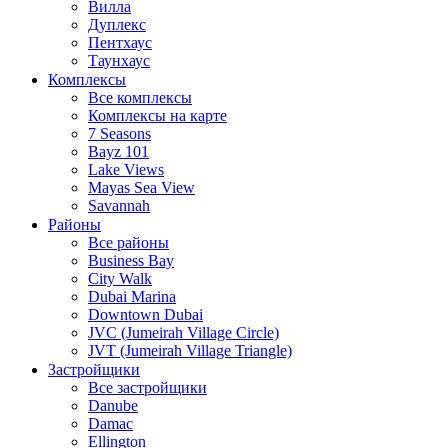
Вилла
Дуплекс
Пентхаус
Таунхаус
Комплексы
Все комплексы
Комплексы на карте
7 Seasons
Bayz 101
Lake Views
Mayas Sea View
Savannah
Районы
Все районы
Business Bay
City Walk
Dubai Marina
Downtown Dubai
JVC (Jumeirah Village Circle)
JVT (Jumeirah Village Triangle)
Застройщики
Все застройщики
Danube
Damac
Ellington