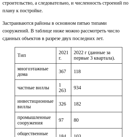
строительство, а следовательно, и численность строений по
плану к постройке.
Застраиваются районы в основном пятью типами
сооружений. В таблице ниже можно рассмотреть число
сданных объектов в разрезе двух последних лет.
2021
2022 г (данные за
Тип
г.
первые 3 квартала).
многоэтажные
367
118
дома
1
частные виллы
934
263
инвестиционные
326
182
виллы
промышленные
97
80
сооружения
общественные
184
103