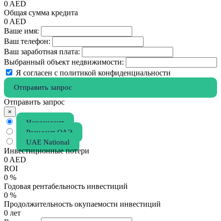
0
AED
Общая сумма кредита
0
AED
Ваше имя:
Ваш телефон:
Ваш заработная плата:
Выбранный объект недвижимости:
Я согласен с политикой конфиденциальности
Отправить запрос
Отправить запрос
×
Нерезидент
Резидент ОАЭ
UAE National
Инвестиционные потери
0
AED
ROI
0
%
Годовая рентабельность инвестиций
0
%
Продолжительность окупаемости инвестиций
0
лет