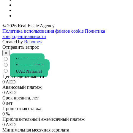
© 2026 Real Estate Agency
Политика использования файлов cookie
Политика
конфиденциальности
Created by
Behomes
Отправить запрос
×
Нерезидент
Резидент ОАЭ
UAE National
Цена недвижимости
0
AED
Авансовый платеж
0
AED
Срок кредита, лет
0
лет
Процентная ставка
0
%
Приблизительный ежемесячный платеж
0
AED
Минимальная месячная зарплата