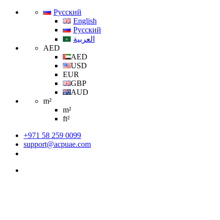
Русский
English
Русский
العربية
AED
AED
USD
EUR
GBP
AUD
m²
m²
ft²
+971 58 259 0099
support@acpuae.com