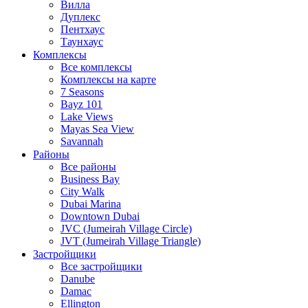
Вилла
Дуплекс
Пентхаус
Таунхаус
Комплексы
Все комплексы
Комплексы на карте
7 Seasons
Bayz 101
Lake Views
Mayas Sea View
Savannah
Районы
Все районы
Business Bay
City Walk
Dubai Marina
Downtown Dubai
JVC (Jumeirah Village Circle)
JVT (Jumeirah Village Triangle)
Застройщики
Все застройщики
Danube
Damac
Ellington